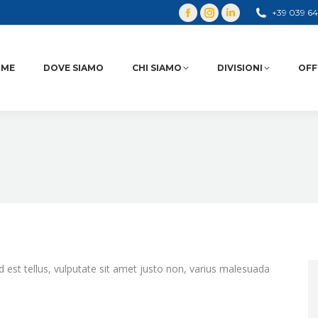
+39 039 6
OME
DOVE SIAMO
CHI SIAMO
DIVISIONI
OFF
d est tellus, vulputate sit amet justo non, varius malesuada