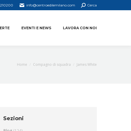
4210200
info@centroedilemilano.com
Cerca
ERTE
EVENTI E NEWS
LAVORA CON NOI
You are here:
Home
Compagno di squadra
James White
Sezioni
Blog
(124)