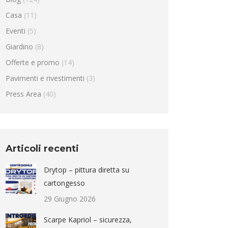
Casa
(11)
Eventi
(5)
Giardino
(8)
Offerte e promo
(14)
Pavimenti e rivestimenti
(3)
Press Area
(40)
Articoli recenti
Drytop – pittura diretta su
cartongesso
29 Giugno 2026
Scarpe Kapriol – sicurezza,