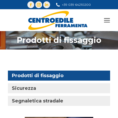
+39 039 64210200
Cerca
Prodotti di fissaggio
You are here:
Prodotti di fissaggio
Sicurezza
Segnaletica stradale