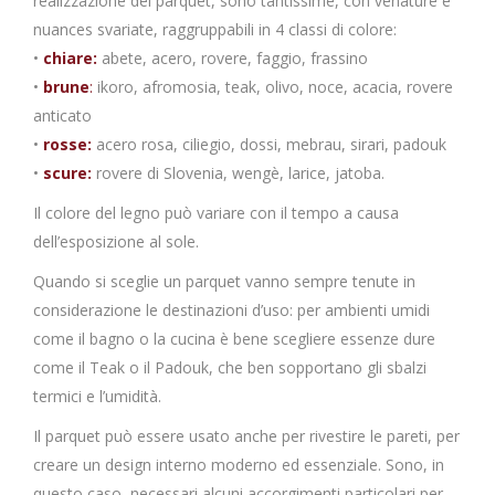
realizzazione del parquet, sono tantissime, con venature e
nuances svariate, raggruppabili in 4 classi di colore:
•
chiare:
abete, acero, rovere, faggio, frassino
•
brune
:
ikoro, afromosia, teak, olivo, noce, acacia, rovere
anticato
•
rosse:
acero rosa, ciliegio, dossi, mebrau, sirari, padouk
•
scure:
rovere di Slovenia, wengè, larice, jatoba.
Il colore del legno può variare con il tempo a causa
dell’esposizione al sole.
Quando si sceglie un parquet vanno sempre tenute in
considerazione le destinazioni d’uso: per ambienti umidi
come il bagno o la cucina è bene scegliere essenze dure
come il Teak o il Padouk, che ben sopportano gli sbalzi
termici e l’umidità.
Il parquet può essere usato anche per rivestire le pareti, per
creare un design interno moderno ed essenziale. Sono, in
questo caso, necessari alcuni accorgimenti particolari per