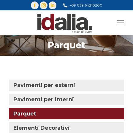
+39 039 64210200
Cerca
Parquet
You are here:
Pavimenti per esterni
Pavimenti per interni
Parquet
Elementi Decorativi