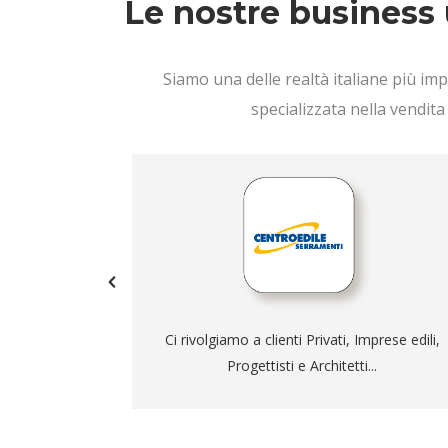
Le nostre business 
Siamo una delle realtà italiane più impo
specializzata nella vendita
a e completa
Fornitura di serramenti, porte e accessori.
 a secco,
Consulenza tecnica.
acustico, con
Sopralluoghi e rilievi misure.
vazione ed
Eventuale rimozione e smaltimento dei
serramenti e porte vetusti...
Scopri di più
re il punto di
Ci rivolgiamo a clienti Privati, Imprese edili,
ivi a secco.
Progettisti e Architetti...