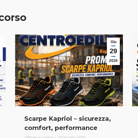
corso
Giu
29
6
2026
Scarpe Kapriol – sicurezza,
comfort, performance
Offerte e promo
29 Giugno 2026