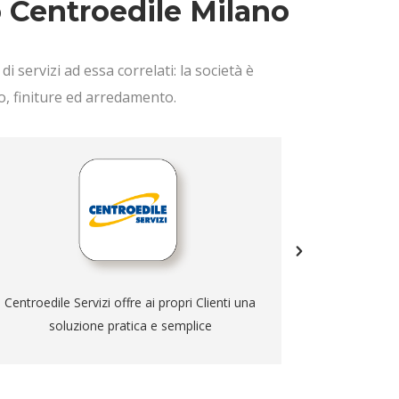
o Centroedile Milano
i servizi ad essa correlati: la società è
co, finiture ed arredamento.
per la corretta gestione di tutti i materiali di
la casa e l’
risulta provenienti dai cantieri edili...
di modelli
sanitari,
Scopri di più
Centroedile Servizi offre ai propri Clienti una
Idalia è un
soluzione pratica e semplice
che vuole 