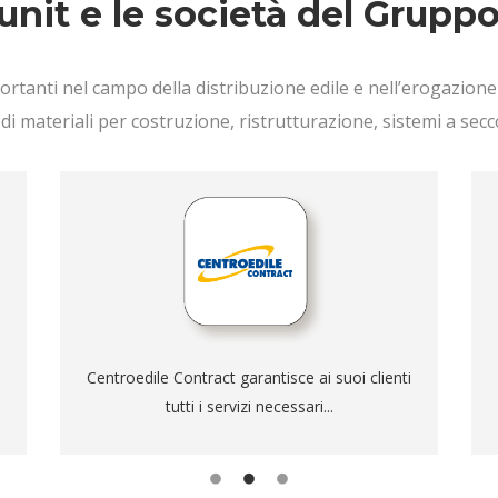
unit e le società del Grupp
rtanti nel campo della distribuzione edile e nell’erogazione d
 di materiali per costruzione, ristrutturazione, sistemi a sec
fino alla realizzazione di progetti chiavi in mano:
offrendo la massima professionalità e
permettendo al cliente di avere un unico
interlocutore per ristrutturazioni, realizzazione
di sistemi a secco, posa di pavimenti,
rivestimenti e serramenti.
Centroedile Contract garantisce ai suoi clienti
Scopri di più
tutti i servizi necessari...