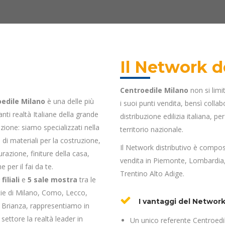
Il Network de
Centroedile Milano
non si limit
edile Milano
è una delle più
i suoi punti vendita, bensì colla
nti realtà Italiane della grande
distribuzione edilizia italiana, p
uzione: siamo specializzati nella
territorio nazionale.
 di materiali per la costruzione,
Il Network distributivo è compos
turazione, finiture della casa,
vendita in Piemonte, Lombardia,
e per il fai da te.
Trentino Alto Adige.
 filiali
e
5 sale mostra
tra le
cie di Milano, Como, Lecco,
I vantaggi del Network 
Brianza, rappresentiamo in
settore la realtà leader in
Un unico referente Centroedil