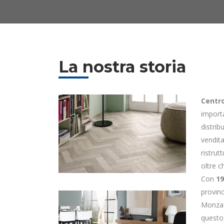
La nostra storia
Centro
importa
distrib
vendita
ristrut
oltre ch
Con
19
provin
Monza 
questo 