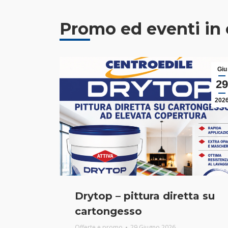
Promo ed eventi in 
Giu
29
202
Drytop – pittura diretta su
cartongesso
Offerte e promo
29 Giugno 2026