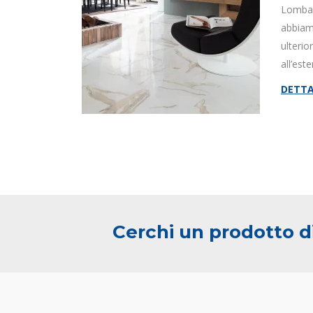
Lombard
abbiam
ulterio
all’este
DETTA
Cerchi un prodotto di