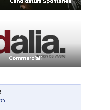
Candidatura Spontanea
Commerciali
B
679