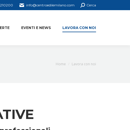
4210200
info@centroedilemilano.com
Cerca
ERTE
EVENTI E NEWS
LAVORA CON NOI
You are here:
Home
Lavora con noi
TIVE