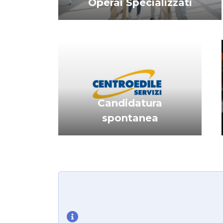
Operai Specializzati
Candidatura
spontanea