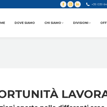
+39 039 6
OME
DOVE SIAMO
CHI SIAMO
DIVISIONI
OFF
ORTUNITÀ LAVORA