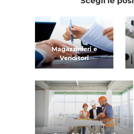
Scegli le posi
Magazzinieri e
Venditori