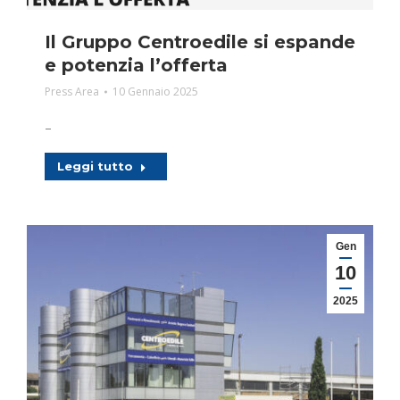
Il Gruppo Centroedile si espande
e potenzia l’offerta
Press Area
10 Gennaio 2025
–
Leggi tutto
Gen
10
2025