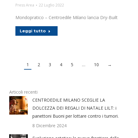
Press Area
22 Luglio 2022
Mondopratico – Centroedile Milano lancia Dry-Built
Leggi tutto
1
2
3
4
5
…
10
→
Articoli recenti
CENTROEDILE MILANO SCEGLIE LA
DOLCEZZA DEI REGALI DI NATALE LILT: i
panettoni Buoni per lottare contro i tumori.
8 Dicembre 2024