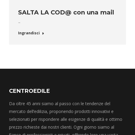
SALTA LA COD@ con una mail
–
Ingrandisci
CENTROEDILE
Da oltre 45 anni siamo al passo con le tendenze del
mercato dell’edilizia, proponendo prodotti innovativi e
selezionati per rispondere alle esigenze di qualità e ottimo
prezzo richieste dai nostri clienti. Ogni giorno siamo al
fianco di professionisti e privati, offrendo loro una vasta