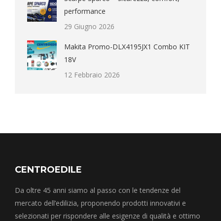
performance
29 Giugno 2026
Makita Promo-DLX4195JX1 Combo KIT
18V
12 Febbraio 2026
CENTROEDILE
Da oltre 45 anni siamo al passo con le tendenze del
mercato dell’edilizia, proponendo prodotti innovativi e
selezionati per rispondere alle esigenze di qualità e ottimo