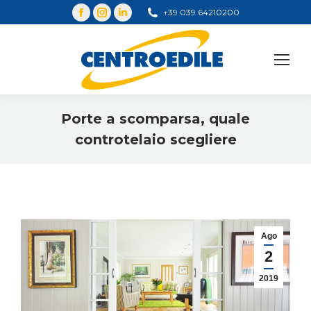
+39 039 64210200
Cerca
Porte a scomparsa, quale
controtelaio scegliere
You are here:
Ago
2
2019