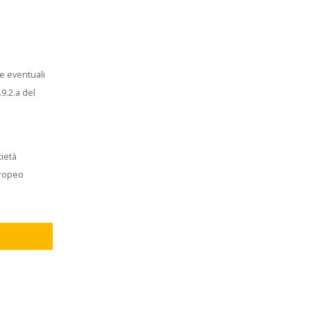
le eventuali
.9.2.a del
cietà
uropeo