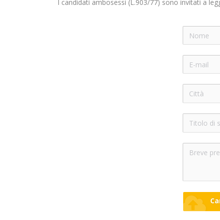
I candidati ambosessi (L.903/77) sono invitati a le
Ca