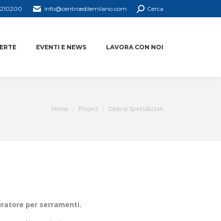
4210200
info@centroedilemilano.com
Cerca
ERTE
EVENTI E NEWS
LAVORA CON NOI
You are here:
Home
Project
Operai Specializzati
uratore per serramenti.