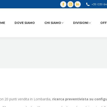
+39 039 6
OME
DOVE SIAMO
CHI SIAMO
DIVISIONI
OFF
i con 20 punti vendita in Lombardia,
ricerca preventivista su config