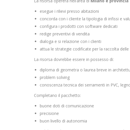
La risorsa opererà nell’area di
Milano e provincia
esegue i rilievi presso abitazioni
concorda con i cliente la tipologia di infissi e va
configura i prodotti con software dedicati
redige preventivi di vendita
dialoga e si relazione con i clienti
attua le strategie codificate per la raccolta dell
La risorsa dovrebbe essere in possesso di:
diploma di geometra o laurea breve in architett
problem solving
conoscenza tecnica dei serramenti in PVC, legno
Completano il pacchetto:
buone doti di comunicazione
precisione
buon livello di autonomia