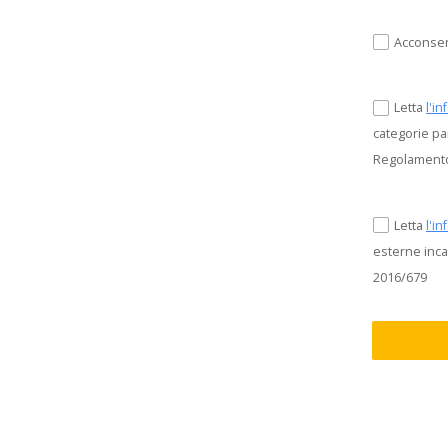
Acconsent
Letta
l'i
categorie par
Regolament
Letta
l'i
esterne inca
2016/679