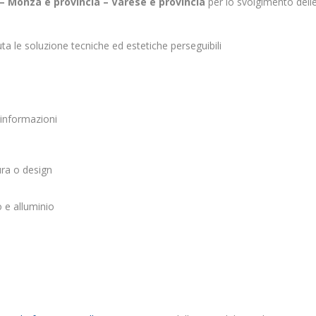
 – Monza e provincia – Varese e provincia
per lo svolgimento dell
luta le soluzione tecniche ed estetiche perseguibili
e informazioni
ura o design
 e alluminio