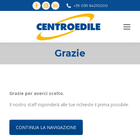
+39 039 64210200
Cerca
Grazie
You are here:
Grazie per averci scelto.
Il nostro staff risponderà alle tue richieste il prima possibile.
CONTINUA LA NAVIGAZIONE