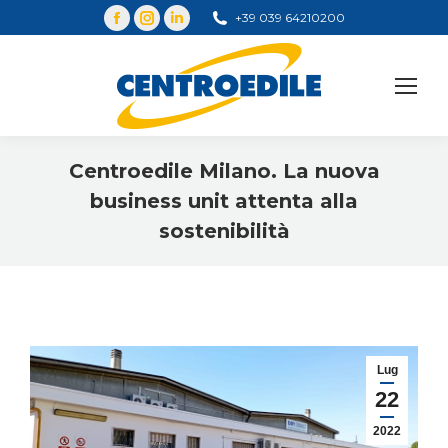
+39 039 64210200
Cerca
Centroedile Milano. La nuova
business unit attenta alla
sostenibilità
You are here:
Lug
22
2022