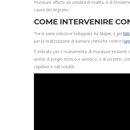
murature affette da umidità di risalita, è di fond
cause del degrado.
COME INTERVENIRE CON
Tra le varie soluzioni sviluppate da Mapei, il gel
MA
per la realizzazione di barriere chimiche contro l’
umi
È indicato per il risanamento di murature esistenti 
anche di pregio storico e artistico, o di recente cost
capillare e sali solubili.