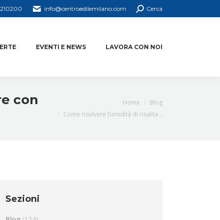
4210200
info@centroedilemilano.com
Cerca
ERTE
EVENTI E NEWS
LAVORA CON NOI
re con
You are here:
Home
Blog
Come risolvere l’umidità di risalita…
Sezioni
Blog
(124)