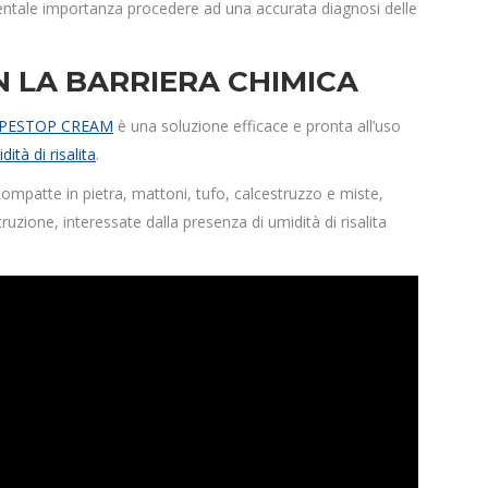
amentale importanza procedere ad una accurata diagnosi delle
 LA BARRIERA CHIMICA
PESTOP CREAM
è una soluzione efficace e pronta all’uso
dità di risalita
.
compatte in pietra, mattoni, tufo, calcestruzzo e miste,
ruzione, interessate dalla presenza di umidità di risalita