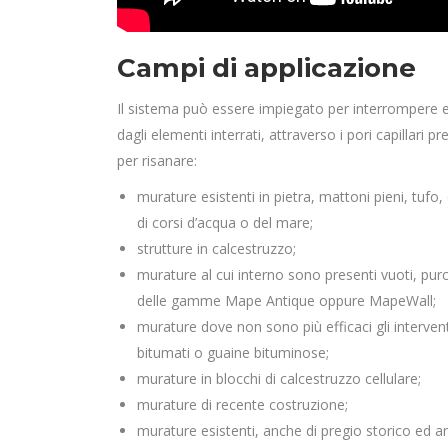
Campi di applicazione
Il sistema può essere impiegato per interrompere e/
dagli elementi interrati, attraverso i pori capillari p
per risanare:
murature esistenti in pietra, mattoni pieni, tufo
di corsi d’acqua o del mare;
strutture in calcestruzzo;
murature al cui interno sono presenti vuoti, pu
delle gamme Mape Antique oppure MapeWall;
murature dove non sono più efficaci gli interve
bitumati o guaine bituminose;
murature in blocchi di calcestruzzo cellulare;
murature di recente costruzione;
murature esistenti, anche di pregio storico ed ar