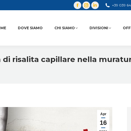
+39 039 6
OME
DOVE SIAMO
CHI SIAMO
DIVISIONI
OFF
di risalita capillare nella muratu
Apr
16