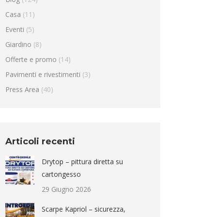
Casa
(11)
Eventi
(5)
Giardino
(8)
Offerte e promo
(14)
Pavimenti e rivestimenti
(3)
Press Area
(40)
Articoli recenti
Drytop – pittura diretta su
cartongesso
29 Giugno 2026
Scarpe Kapriol – sicurezza,