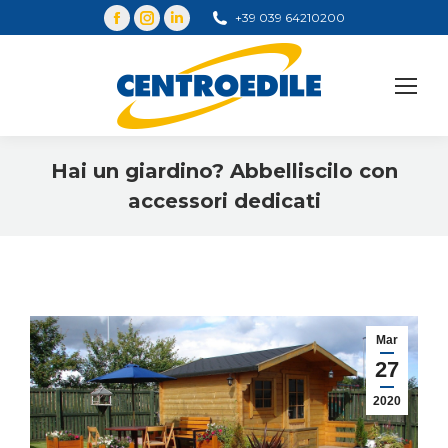
+39 039 64210200
Cerca
Hai un giardino? Abbelliscilo con
accessori dedicati
You are here:
Mar
27
2020