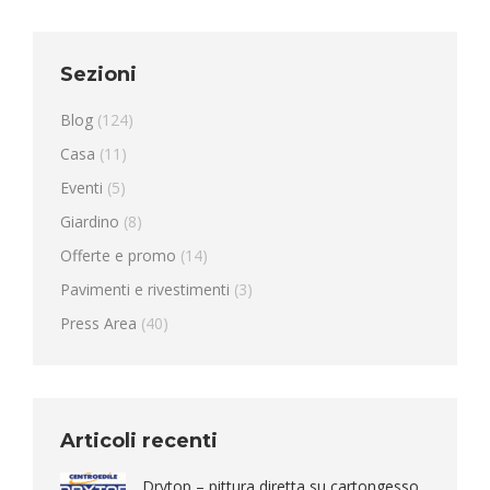
Sezioni
Blog
(124)
Casa
(11)
Eventi
(5)
Giardino
(8)
Offerte e promo
(14)
Pavimenti e rivestimenti
(3)
Press Area
(40)
Articoli recenti
Drytop – pittura diretta su cartongesso