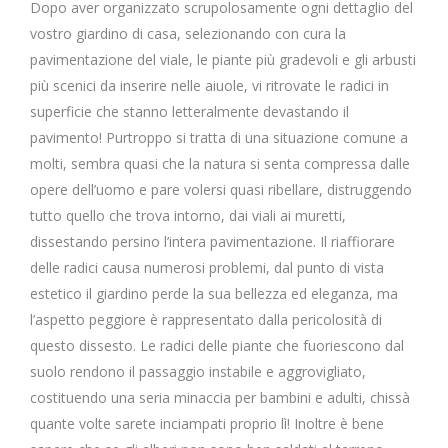
Dopo aver organizzato scrupolosamente ogni dettaglio del
vostro giardino di casa, selezionando con cura la
pavimentazione del viale, le piante più gradevoli e gli arbusti
più scenici da inserire nelle aiuole, vi ritrovate le radici in
superficie che stanno letteralmente devastando il
pavimento! Purtroppo si tratta di una situazione comune a
molti, sembra quasi che la natura si senta compressa dalle
opere dell’uomo e pare volersi quasi ribellare, distruggendo
tutto quello che trova intorno, dai viali ai muretti,
dissestando persino l’intera pavimentazione. Il riaffiorare
delle radici causa numerosi problemi, dal punto di vista
estetico il giardino perde la sua bellezza ed eleganza, ma
l’aspetto peggiore è rappresentato dalla pericolosità di
questo dissesto. Le radici delle piante che fuoriescono dal
suolo rendono il passaggio instabile e aggrovigliato,
costituendo una seria minaccia per bambini e adulti, chissà
quante volte sarete inciampati proprio lì! Inoltre è bene