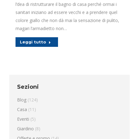
l’dea di ristrutturare il bagno di casa perché ormai i
sanitari iniziano ad essere vecchi e a prendere quel
colore giallo che non dà mai la sensazione di pulito,
magari l’armadietto non…
Leggi tutto
Sezioni
Blog
(124)
Casa
(11)
Eventi
(5)
Giardino
(8)
Offerte e promo
(14)