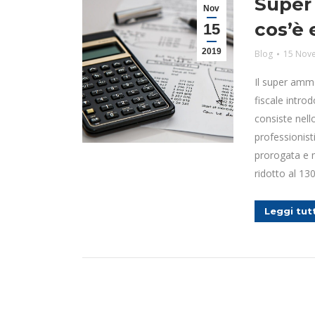
Super
Nov
cos’è
15
2019
Blog
15 Nov
Il super am
fiscale intro
consiste nello
professionist
prorogata e 
ridotto al 13
Leggi tut