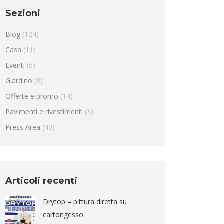
Sezioni
Blog
(124)
Casa
(11)
Eventi
(5)
Giardino
(8)
Offerte e promo
(14)
Pavimenti e rivestimenti
(3)
Press Area
(40)
Articoli recenti
Drytop – pittura diretta su
cartongesso