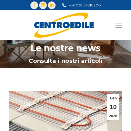
+39 039 64210200
Cerca
Le nostre news
You are here:
Consulta i nostri articoli
Gen
10
2020