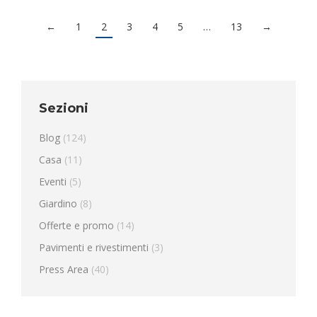
←
1
2
3
4
5
…
13
→
Sezioni
Blog
(124)
Casa
(11)
Eventi
(5)
Giardino
(8)
Offerte e promo
(14)
Pavimenti e rivestimenti
(3)
Press Area
(40)