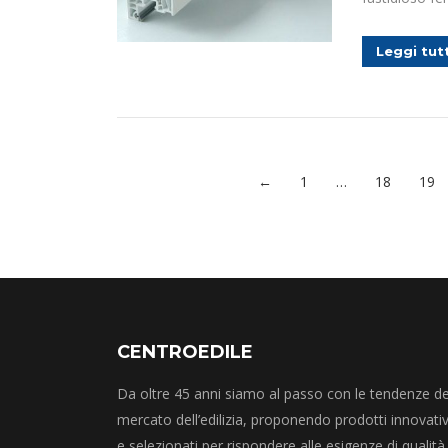
Leggi tut
←
1
…
18
19
CENTROEDILE
Da oltre 45 anni siamo al passo con le tendenze de
mercato dell’edilizia, proponendo prodotti innovativ
e selezionati per rispondere alle esigenze di qualità