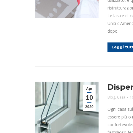
utilizzato, e 
ristrutturazion
Le lastre di 
Uniti d’Amer
dopo.
Leggi tut
Disper
Apr
10
Blog
,
Casa
1
2020
Ogni casa su
essere più o
confortevole:
fastidioso f