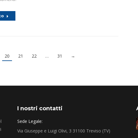
to
20
21
22
…
31
→
I nostri contatti
l
Sede Legale:
i
Via Giuseppe e Luigi Olivi, 3 31100 Treviso (TV)