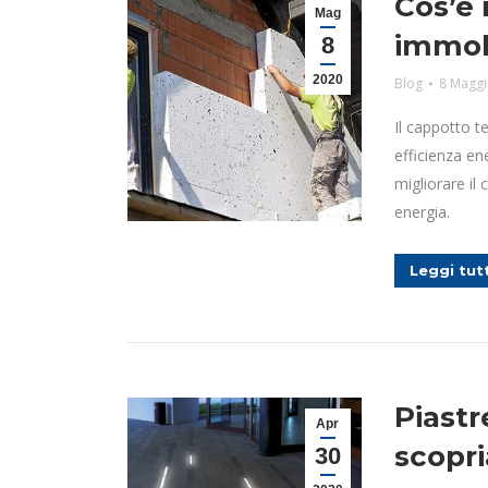
Cos’è 
Mag
immob
8
2020
Blog
8 Maggi
Il cappotto 
efficienza en
migliorare il 
energia.
Leggi tut
Piastr
Apr
scopr
30