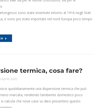
questo vale sia per le nuove costruzioni, sia per le
i.
cartongesso sono state inventate intorno al 1916 negli Stati
ica, e sono poi state importate nel nord Europa poco tempo
to
sione termica, cosa fare?
0 Aprile 2020
bisce quotidianamente una dispersione termica che può
 meno marcata, rendendo l’ambiente domestico poco
 si calcola che nove case su dieci presentino questo
enomeno.