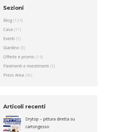
Sezioni
Blog
(124)
Casa
(11)
Eventi
(5)
Giardino
(8)
Offerte e promo
(14)
Pavimenti e rivestimenti
(3)
Press Area
(40)
Articoli recenti
Drytop – pittura diretta su
cartongesso