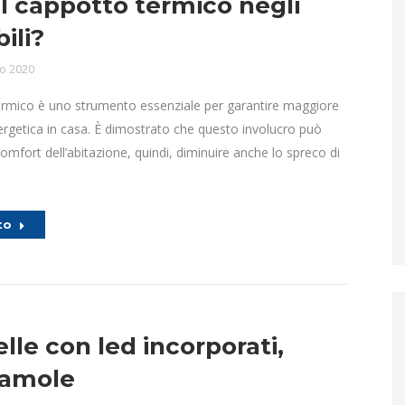
il cappotto termico negli
ili?
o 2020
termico è uno strumento essenziale per garantire maggiore
ergetica in casa. È dimostrato che questo involucro può
comfort dell’abitazione, quindi, diminuire anche lo spreco di
to
elle con led incorporati,
iamole