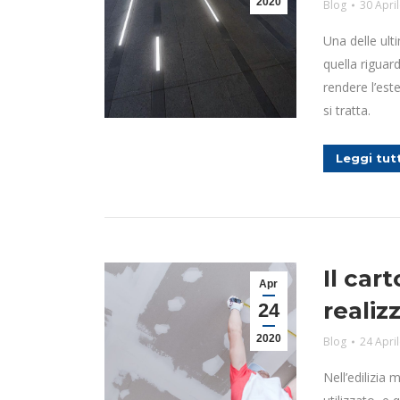
2020
Blog
30 Apri
Una delle ult
quella riguar
rendere l’est
si tratta.
Leggi tut
Il car
Apr
realiz
24
2020
Blog
24 Apri
Nell’edilizia