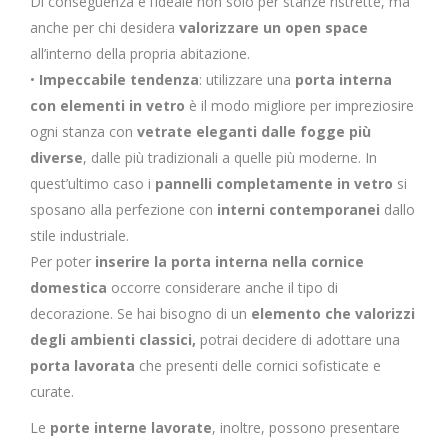
Di conseguenza è l’ideale non solo per stanze ristrette, ma
anche per chi desidera
valorizzare un open space
all’interno della propria abitazione.
•
Impeccabile tendenza
: utilizzare una
porta interna
con elementi in vetro
è il modo migliore per impreziosire
ogni stanza con
vetrate eleganti dalle fogge più
diverse
, dalle più tradizionali a quelle più moderne. In
quest’ultimo caso i
pannelli completamente in vetro
si
sposano alla perfezione con
interni contemporanei
dallo
stile industriale.
Per poter
inserire la porta interna nella cornice
domestica
occorre considerare anche il tipo di
decorazione. Se hai bisogno di un
elemento che valorizzi
degli ambienti classici,
potrai decidere di adottare una
porta lavorata
che presenti delle cornici sofisticate e
curate.
Le
porte interne lavorate
, inoltre, possono presentare