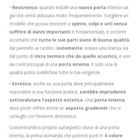
•
Resistenza
: quando installi una
nuova porta
interna sai
già che verrà utilizzata molto frequentemente. Scegliere un
modello che possa resistere a
spinte, colpi e urti senza
soffrire di danni importanti
è fondamentale, e occorre
accertarsi che
tutte le sue parti siano di buona qualità
,
dal pannello ai cardini.•
Isolamento
: isolare una stanza sia
dal punto di
vista termico che da quello acustico,
è uno
dei ruoli principali di una
porta interna
. E solo una di
qualità potrà soddisfare tutte le tue esigenze.
•
Estetica
: anche se una porta deve principalmente
rispondere a una funzione pratica,
sarebbe imprudente
sottovalutare l’aspetto estetico
. Una
porta interna
deve poter offrire anche un
aspetto gradevole
che si
coniughi con l’insieme domestico.
Concentrandosi proprio sull’aspetto visivo di una porta
interna, la prima domanda che potresti porti è:
il colore