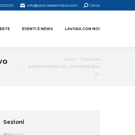
4210200
info@centroedilemilano.com
Cerca
ERTE
EVENTI E NEWS
LAVORA CON NOI
You are here:
vo
Home
Press Area
ilcommercioedile.com – Centroedile Apre
a…
Sezioni
Blog
(124)