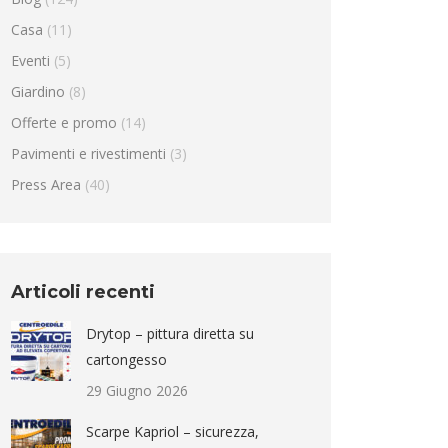
Casa
(11)
Eventi
(5)
Giardino
(8)
Offerte e promo
(14)
Pavimenti e rivestimenti
(3)
Press Area
(40)
Articoli recenti
Drytop – pittura diretta su
cartongesso
29 Giugno 2026
Scarpe Kapriol – sicurezza,