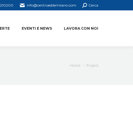
4210200
info@centroedilemilano.com
Cerca
ERTE
EVENTI E NEWS
LAVORA CON NOI
You are here:
Home
Project