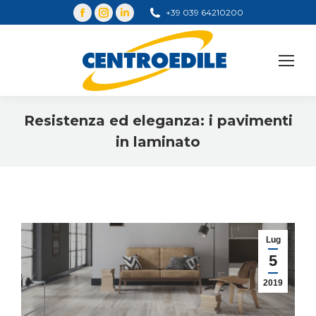
+39 039 64210200
Cerca
Resistenza ed eleganza: i pavimenti
in laminato
You are here:
Lug
5
2019