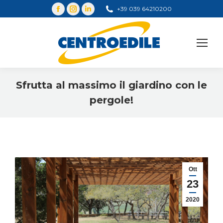
+39 039 64210200
Cerca
Sfrutta al massimo il giardino con le
pergole!
You are here:
Ott
23
2020