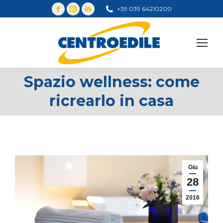
+39 039 64210200
Cerca
Spazio wellness: come
ricrearlo in casa
Giu
28
2016