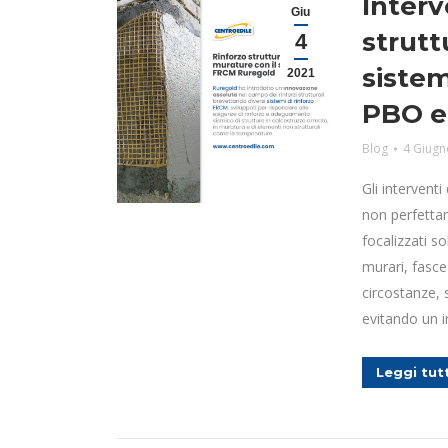
Interv
Giu
strutt
4
sistem
2021
PBO e
Blog
4 Giugn
Gli interventi
non perfettam
focalizzati s
murari, fasce
circostanze, 
evitando un i
Leggi tut