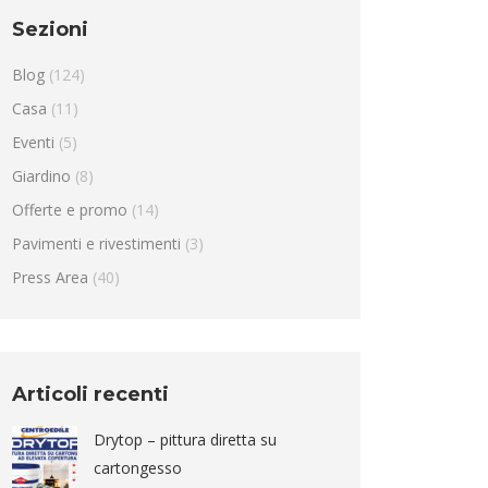
Sezioni
Blog
(124)
Casa
(11)
Eventi
(5)
Giardino
(8)
Offerte e promo
(14)
Pavimenti e rivestimenti
(3)
Press Area
(40)
Articoli recenti
Drytop – pittura diretta su
cartongesso