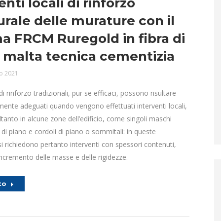
enti locali di rinforzo
urale delle murature con il
a FRCM Ruregold in fibra di
 malta tecnica cementizia
o 2021
 di rinforzo tradizionali, pur se efficaci, possono risultare
ente adeguati quando vengono effettuati interventi locali,
oltanto in alcune zone dell’edificio, come singoli maschi
 di piano e cordoli di piano o sommitali: in queste
si richiedono pertanto interventi con spessori contenuti,
ncremento delle masse e delle rigidezze.
to