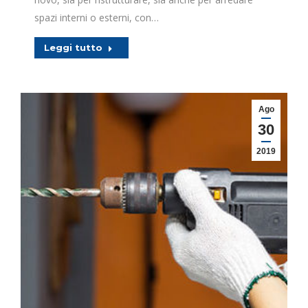
spazi interni o esterni, con…
Leggi tutto
Ago
30
2019