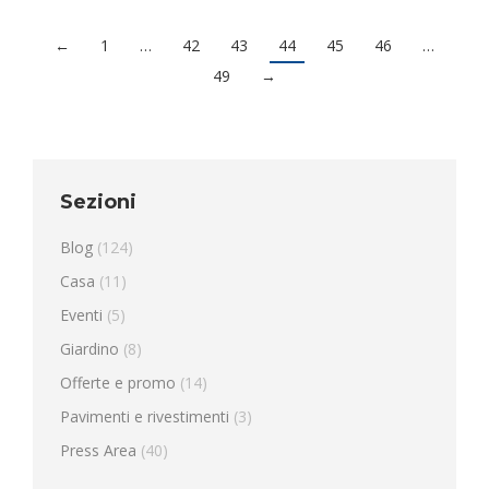
←
1
…
42
43
44
45
46
…
49
→
Sezioni
Blog
(124)
Casa
(11)
Eventi
(5)
Giardino
(8)
Offerte e promo
(14)
Pavimenti e rivestimenti
(3)
Press Area
(40)