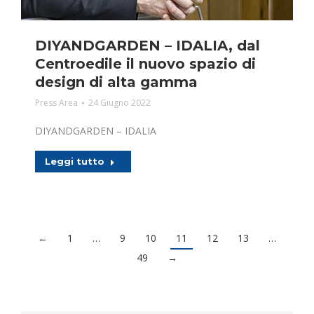
DIYANDGARDEN – IDALIA, dal
Centroedile il nuovo spazio di
design di alta gamma
Press Area
24 Giugno 2022
DIYANDGARDEN – IDALIA
Leggi tutto
←
1
…
9
10
11
12
13
…
49
→