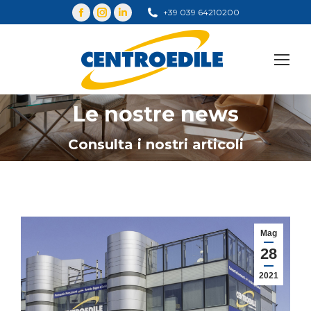
+39 039 64210200
Cerca
Le nostre news
You are here:
Consulta i nostri articoli
Mag
28
2021