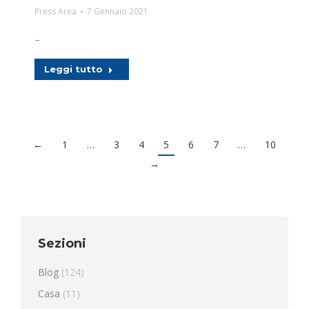
Press Area
7 Gennaio 2021
–
Leggi tutto
←
1
…
3
4
5
6
7
…
10
→
Sezioni
Blog
(124)
Casa
(11)